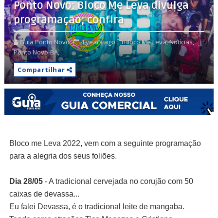
Ponto Novo: Bloco Me Leva divulga
programação; confira
Guia Ponto Novo
4 years ago
Bloco Me Leva,
Notícias,
Ponto Novo-BA,
Compartilhar
Bloco me Leva 2022, vem com a seguinte programação
para a alegria dos seus foliões.
Dia 28/05
- A tradicional cervejada no corujão com 50
caixas de devassa...
Eu falei Devassa, é o tradicional leite de mangaba.