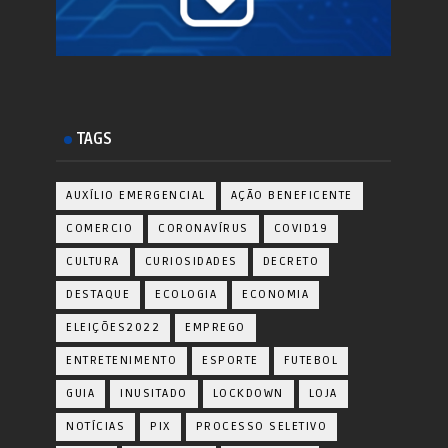
TAGS
AUXÍLIO EMERGENCIAL
AÇÃO BENEFICENTE
COMERCIO
CORONAVÍRUS
COVID19
CULTURA
CURIOSIDADES
DECRETO
DESTAQUE
ECOLOGIA
ECONOMIA
ELEIÇÕES2022
EMPREGO
ENTRETENIMENTO
ESPORTE
FUTEBOL
GUIA
INUSITADO
LOCKDOWN
LOJA
NOTÍCIAS
PIX
PROCESSO SELETIVO