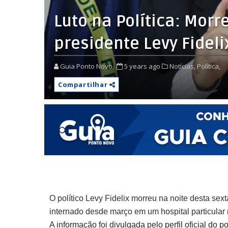
Luto na Política: Morr
presidente Levy Fideli
Guia Ponto Novo
5 years ago
Notícias,
Política,
Compartilhar
O político Levy Fidelix morreu na noite desta sex
internado desde março em um hospital particular n
A informação foi divulgada pelo perfil oficial do pol