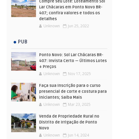
Compre seu Lote: Loteamento Sol
Lar Chácaras em Ponto Novo BR-
407; confira valores e todos os
detalhes
Unknown
Jun 25, 2022
PUB
Ponto Novo: Sol Lar Chácaras BR-
407: Invista Certo — Últimos Lotes
+ Preços
Unknown
Nov 17, 2025
Faça sua Inscrição para o curso
presencial de corte e costura para
iniciantes; Saiba Mais
Unknown
Mar 23, 2025
Venda de Propriedade Rural no
Distrito de Irrigação de Ponto
Novo
Unknown
Jun 14, 2024