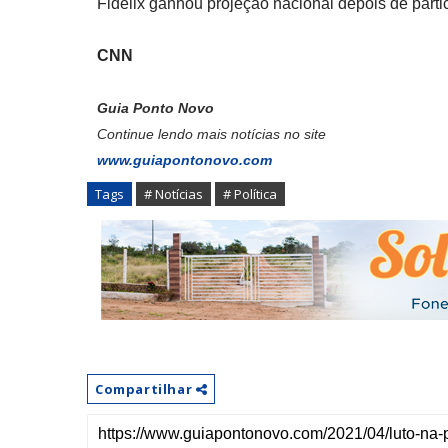
Fidelix ganhou projeção nacional depois de parti
CNN
Guia Ponto Novo
Continue lendo mais notícias no site
www.guiapontonovo.com
Tags
# Notícias
# Política
Compartilhar