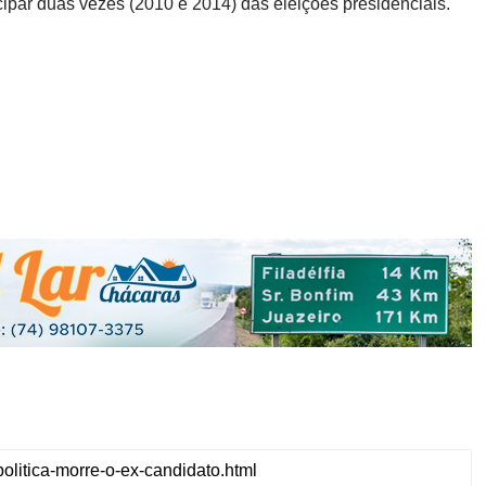
cipar duas vezes (2010 e 2014) das eleições presidenciais.