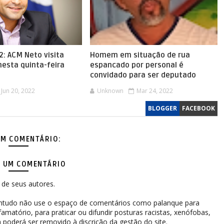
2: ACM Neto visita
Homem em situação de rua
nesta quinta-feira
espancado por personal é
convidado para ser deputado
Jun 20, 2022
Unknown
Mar 24, 2022
BLOGGER
FACEBOOK
M COMENTÁRIO:
 UM COMENTÁRIO
de seus autores.
contudo não use o espaço de comentários como palanque para
difamatório, para praticar ou difundir posturas racistas, xenófobas,
 poderá ser removido à discrição da gestão do site.