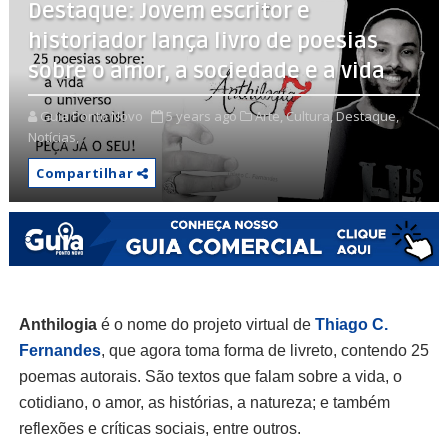
Destaque: Jovem escritor e
historiador lança livro de poesias
sobre o amor, a sociedade e a vida
Guia Ponto Novo
5 years ago
Arte,
Cultura,
Destaque,
Notícias,
Compartilhar
Anthilogia
é o nome do projeto virtual de
Thiago C.
Fernandes
, que agora toma forma de livreto, contendo 25
poemas autorais. São textos que falam sobre a vida, o
cotidiano, o amor, as histórias, a natureza; e também
reflexões e críticas sociais, entre outros.